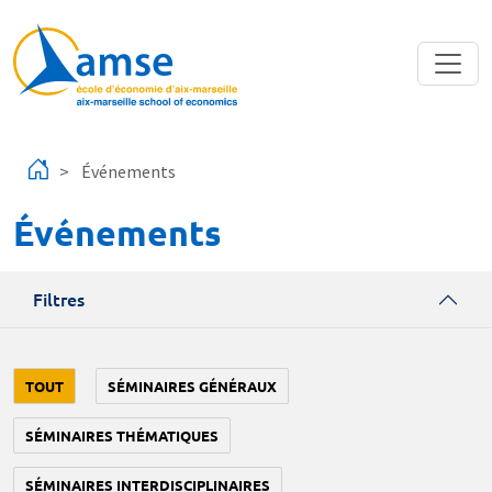
Aller au contenu principal
Événements
Événements
Filtres
TOUT
SÉMINAIRES GÉNÉRAUX
SÉMINAIRES THÉMATIQUES
SÉMINAIRES INTERDISCIPLINAIRES