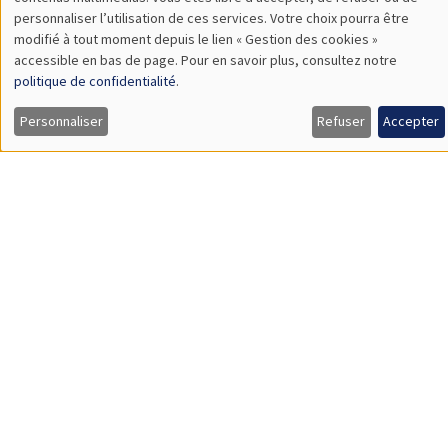
TBA
des
personnaliser l’utilisation de ces services. Votre choix pourra être
modifié à tout moment depuis le lien « Gestion des cookies »
données
accessible en bas de page. Pour en savoir plus, consultez notre
personnelles
politique de confidentialité
.
SÉMINAIRES GÉNÉRAUX
AMSE SEMINAR
et
Personnaliser
Refuser
Accepter
Îlot Bernard du Bois
Amphithéâtre
des
Lundi 9 novembre 2026
cookies
11:30 à 12:45
Amelie Schiprowski
University of Bonn
SÉMINAIRES GÉNÉRAUX
AMSE SEMINAR
Îlot Bernard du Bois
Amphithéâtre
Lundi 16 novembre 2026
11:30 à 12:45