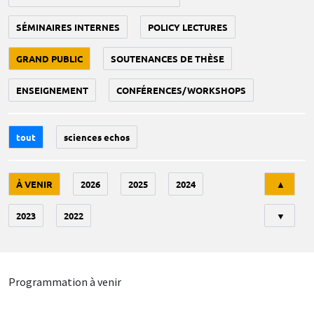
SÉMINAIRES INTERNES
POLICY LECTURES
GRAND PUBLIC
SOUTENANCES DE THÈSE
ENSEIGNEMENT
CONFÉRENCES/WORKSHOPS
tout
sciences echos
Tri
À VENIR
2026
2025
2024
▲
2023
2022
▼
Programmation à venir