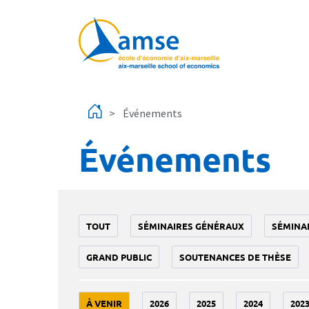
Aller au contenu principal
Événements
Événements
TOUT
SÉMINAIRES GÉNÉRAUX
SÉMINA
GRAND PUBLIC
SOUTENANCES DE THÈSE
À VENIR
2026
2025
2024
202