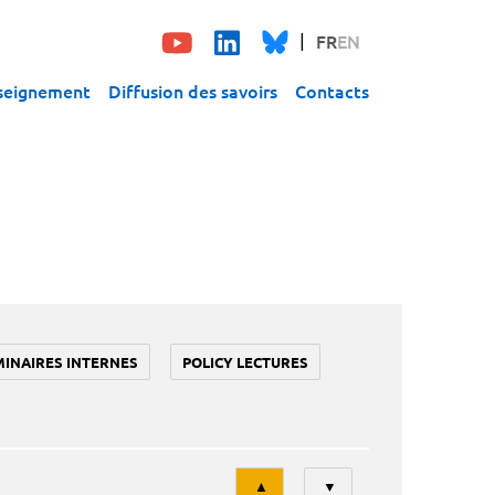
FR
EN
seignement
Diffusion des savoirs
Contacts
MINAIRES INTERNES
POLICY LECTURES
Tri
▲
▼