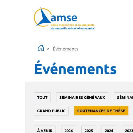
Aller au contenu principal
Événements
Événements
TOUT
SÉMINAIRES GÉNÉRAUX
SÉMINA
GRAND PUBLIC
SOUTENANCES DE THÈSE
À VENIR
2026
2025
2024
202