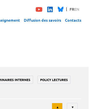
FR
EN
seignement
Diffusion des savoirs
Contacts
MINAIRES INTERNES
POLICY LECTURES
Tri
▲
▼