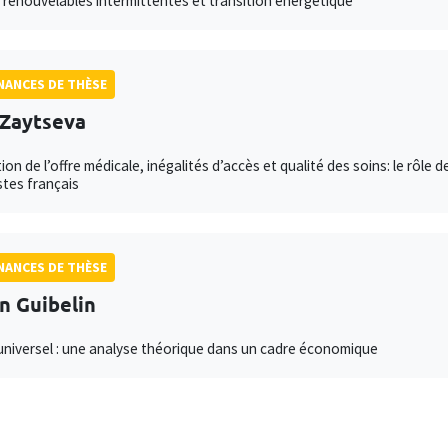
 renouvelables intermittentes et transition énergétique
ANCES DE THÈSE
Zaytseva
ion de l’offre médicale, inégalités d’accès et qualité des soins: le rôl
stes français
ANCES DE THÈSE
an Guibelin
niversel : une analyse théorique dans un cadre économique