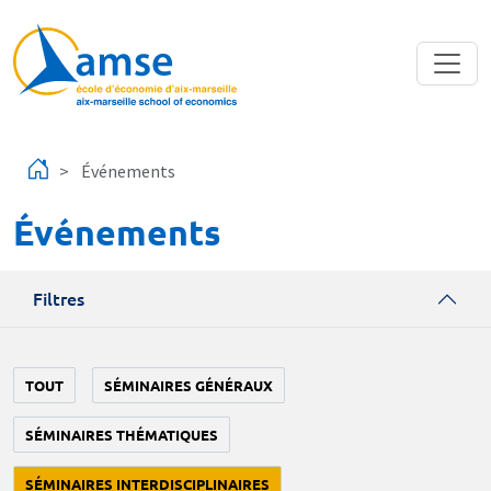
Aller au contenu principal
Événements
Événements
Filtres
TOUT
SÉMINAIRES GÉNÉRAUX
SÉMINAIRES THÉMATIQUES
SÉMINAIRES INTERDISCIPLINAIRES