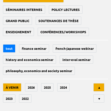
SÉMINAIRES INTERNES
POLICY LECTURES
GRAND PUBLIC
SOUTENANCES DE THÈSE
ENSEIGNEMENT
CONFÉRENCES/WORKSHOPS
tout
finance seminar
french-japanese webinar
history and economics seminar
inter-eval seminar
philosophy, economics and society seminar
Tri
À VENIR
2026
2025
2024
▲
2023
2022
▼