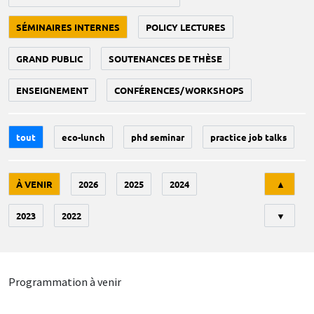
SÉMINAIRES INTERNES
POLICY LECTURES
GRAND PUBLIC
SOUTENANCES DE THÈSE
ENSEIGNEMENT
CONFÉRENCES/WORKSHOPS
tout
eco-lunch
phd seminar
practice job talks
Tri
À VENIR
2026
2025
2024
▲
2023
2022
▼
Programmation à venir