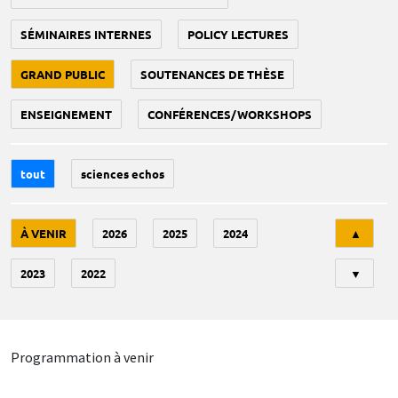
SÉMINAIRES INTERNES
POLICY LECTURES
GRAND PUBLIC
SOUTENANCES DE THÈSE
ENSEIGNEMENT
CONFÉRENCES/WORKSHOPS
tout
sciences echos
Tri
À VENIR
2026
2025
2024
▲
2023
2022
▼
Programmation à venir