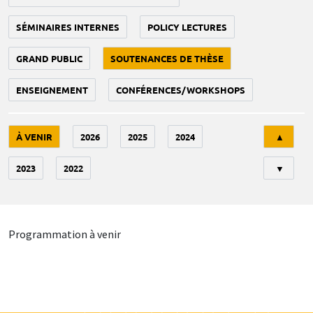
SÉMINAIRES INTERNES
POLICY LECTURES
GRAND PUBLIC
SOUTENANCES DE THÈSE
ENSEIGNEMENT
CONFÉRENCES/WORKSHOPS
Tri
À VENIR
2026
2025
2024
▲
2023
2022
▼
Programmation à venir