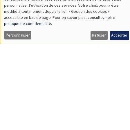
TBA
des
personnaliser l’utilisation de ces services. Votre choix pourra être
modifié à tout moment depuis le lien « Gestion des cookies »
données
accessible en bas de page. Pour en savoir plus, consultez notre
personnelles
politique de confidentialité
.
SÉMINAIRES GÉNÉRAUX
AMSE SEMINAR
et
Personnaliser
Refuser
Accepter
Îlot Bernard du Bois
Amphithéâtre
des
Lundi 9 novembre 2026
cookies
11:30 à 12:45
Amelie Schiprowski
University of Bonn
SÉMINAIRES GÉNÉRAUX
AMSE SEMINAR
Îlot Bernard du Bois
Amphithéâtre
Lundi 16 novembre 2026
11:30 à 12:45