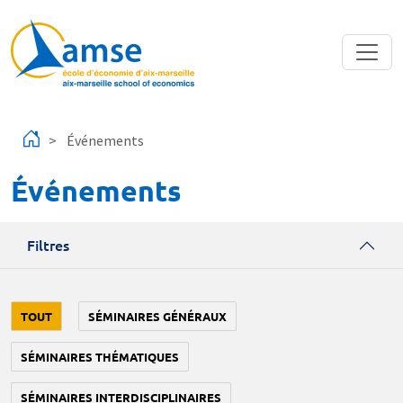
Aller au contenu principal
Événements
Événements
Filtres
TOUT
SÉMINAIRES GÉNÉRAUX
SÉMINAIRES THÉMATIQUES
SÉMINAIRES INTERDISCIPLINAIRES