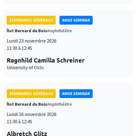
SÉMINAIRES GÉNÉRAUX
AMSE SEMINAR
Îlot Bernard du Bois
Amphithéâtre
Lundi 23 novembre 2026
11:30 à 12:45
Ragnhild Camilla Schreiner
University of Oslo
SÉMINAIRES GÉNÉRAUX
AMSE SEMINAR
Îlot Bernard du Bois
Amphithéâtre
Lundi 16 novembre 2026
11:30 à 12:45
Albretch Glitz
Ce site utilise des cookies et des services tiers pour garantir son bon