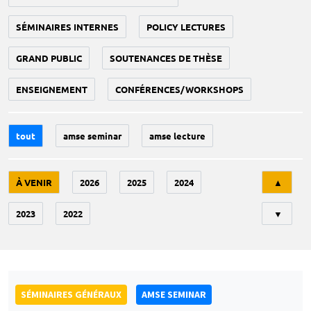
SÉMINAIRES INTERNES
POLICY LECTURES
GRAND PUBLIC
SOUTENANCES DE THÈSE
ENSEIGNEMENT
CONFÉRENCES/WORKSHOPS
tout
amse seminar
amse lecture
Tri
À VENIR
2026
2025
2024
▲
2023
2022
▼
SÉMINAIRES GÉNÉRAUX
AMSE SEMINAR