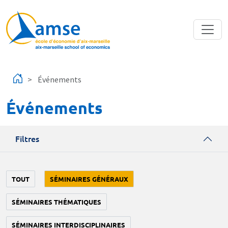
Aller au contenu principal
Événements
Événements
Filtres
TOUT
SÉMINAIRES GÉNÉRAUX
SÉMINAIRES THÉMATIQUES
SÉMINAIRES INTERDISCIPLINAIRES