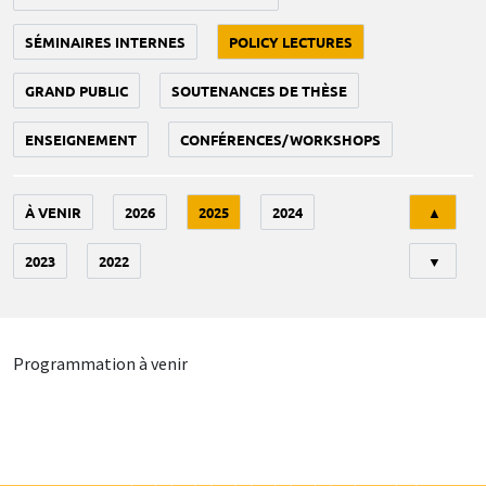
SÉMINAIRES INTERNES
POLICY LECTURES
GRAND PUBLIC
SOUTENANCES DE THÈSE
ENSEIGNEMENT
CONFÉRENCES/WORKSHOPS
Tri
À VENIR
2026
2025
2024
▲
2023
2022
▼
Programmation à venir