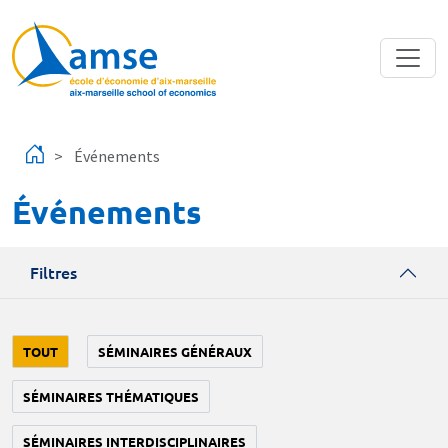
Aller au contenu principal
Événements
Événements
Filtres
TOUT
SÉMINAIRES GÉNÉRAUX
SÉMINAIRES THÉMATIQUES
SÉMINAIRES INTERDISCIPLINAIRES