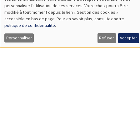
TBA
des
personnaliser l’utilisation de ces services. Votre choix pourra être
modifié à tout moment depuis le lien « Gestion des cookies »
données
accessible en bas de page. Pour en savoir plus, consultez notre
personnelles
politique de confidentialité
.
SÉMINAIRES GÉNÉRAUX
AMSE SEMINAR
et
Personnaliser
Refuser
Accepter
Îlot Bernard du Bois
Amphithéâtre
des
Lundi 9 novembre 2026
cookies
11:30 à 12:45
Amelie Schiprowski
University of Bonn
SÉMINAIRES GÉNÉRAUX
AMSE SEMINAR
Îlot Bernard du Bois
Amphithéâtre
Lundi 16 novembre 2026
11:30 à 12:45