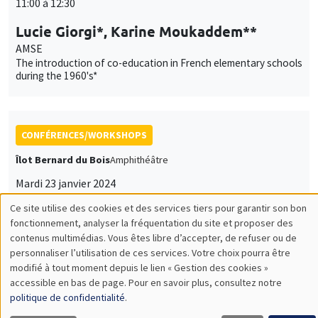
11:00 à 12:30
Lucie Giorgi*, Karine Moukaddem**
AMSE
The introduction of co-education in French elementary schools
during the 1960's*
CONFÉRENCES/WORKSHOPS
Îlot Bernard du Bois
Amphithéâtre
Mardi 23 janvier 2024
14:00 à 18:30
Ce site utilise des cookies et des services tiers pour garantir son bon
Utilisation
fonctionnement, analyser la fréquentation du site et proposer des
Iméra-AMSE Workshop on Gender
contenus multimédias. Vous êtes libre d’accepter, de refuser ou de
Inequalities
des
personnaliser l’utilisation de ces services. Votre choix pourra être
modifié à tout moment depuis le lien « Gestion des cookies »
données
accessible en bas de page. Pour en savoir plus, consultez notre
personnelles
politique de confidentialité
.
GRAND PUBLIC
SCIENCES ECHOS