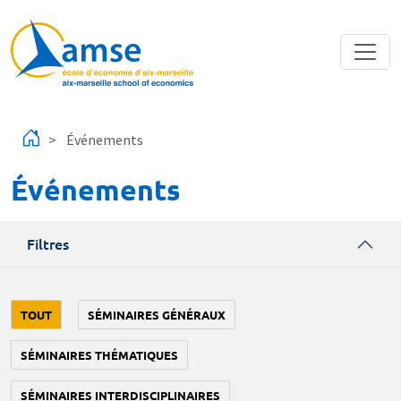
Aller au contenu principal
Événements
Événements
Filtres
TOUT
SÉMINAIRES GÉNÉRAUX
SÉMINAIRES THÉMATIQUES
SÉMINAIRES INTERDISCIPLINAIRES