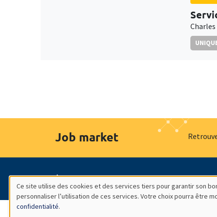
Servi
Charles
UNIQUE
Job market
Retrouve
À propos
Nos engagements
Hommage à
Ce site utilise des cookies et des services tiers pour garantir son 
personnaliser l’utilisation de ces services. Votre choix pourra être 
Utilisation
confidentialité
.