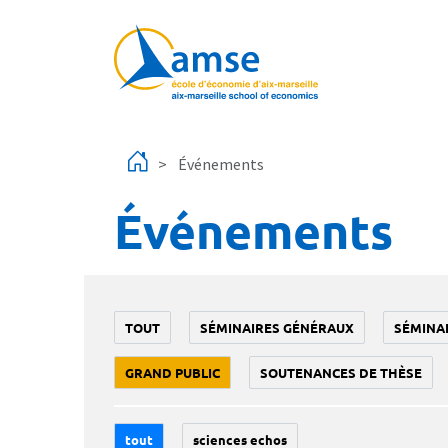
Aller au contenu principal
Événements
Événements
TOUT
SÉMINAIRES GÉNÉRAUX
SÉMINA
GRAND PUBLIC
SOUTENANCES DE THÈSE
tout
sciences echos