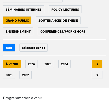
SÉMINAIRES INTERNES
POLICY LECTURES
GRAND PUBLIC
SOUTENANCES DE THÈSE
ENSEIGNEMENT
CONFÉRENCES/WORKSHOPS
tout
sciences echos
Tri
À VENIR
2026
2025
2024
▲
2023
2022
▼
Programmation à venir