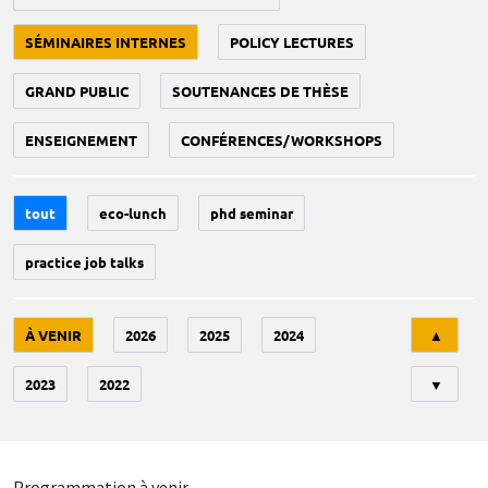
SÉMINAIRES INTERNES
POLICY LECTURES
GRAND PUBLIC
SOUTENANCES DE THÈSE
ENSEIGNEMENT
CONFÉRENCES/WORKSHOPS
tout
eco-lunch
phd seminar
practice job talks
Tri
À VENIR
2026
2025
2024
▲
2023
2022
▼
Programmation à venir