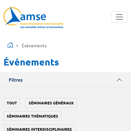
Aller au contenu principal
Événements
Événements
Filtres
TOUT
SÉMINAIRES GÉNÉRAUX
SÉMINAIRES THÉMATIQUES
SÉMINAIRES INTERDISCIPLINAIRES