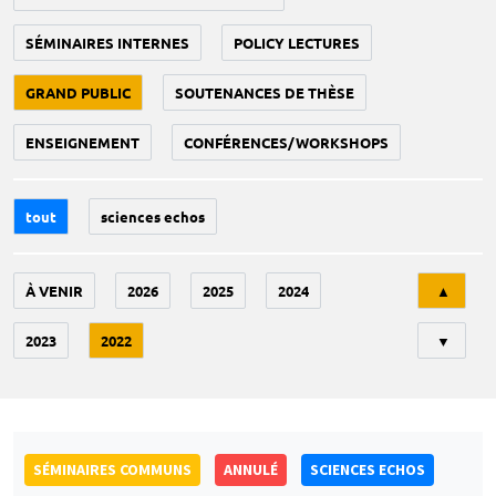
SÉMINAIRES INTERNES
POLICY LECTURES
GRAND PUBLIC
SOUTENANCES DE THÈSE
ENSEIGNEMENT
CONFÉRENCES/WORKSHOPS
tout
sciences echos
Tri
À VENIR
2026
2025
2024
▲
2023
2022
▼
SÉMINAIRES COMMUNS
ANNULÉ
SCIENCES ECHOS