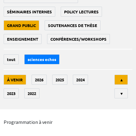
SÉMINAIRES INTERNES
POLICY LECTURES
GRAND PUBLIC
SOUTENANCES DE THÈSE
ENSEIGNEMENT
CONFÉRENCES/WORKSHOPS
tout
sciences echos
Tri
À VENIR
2026
2025
2024
▲
2023
2022
▼
Programmation à venir