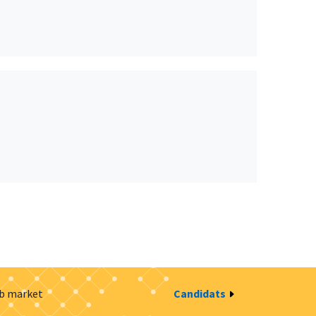
ob market
Candidats