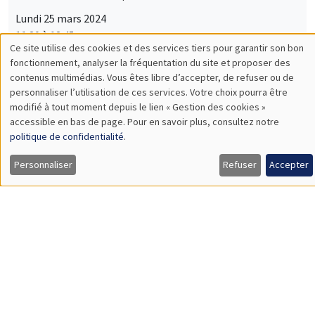
Lundi 25 mars 2024
11:30 à 12:45
Guillermo Toral
IE University
Street-Level Rule of Law: Prosecutor Presence and the Fight
against Corruption
SÉMINAIRES GÉNÉRAUX
AMSE SEMINAR
Îlot Bernard du Bois
Salle 21
Mardi 26 mars 2024
14:30 à 15:45
Quentin Lippmann
University Paris II Panthéon-Assas
Does Access to Power Make Women as Newsworthy as Men?