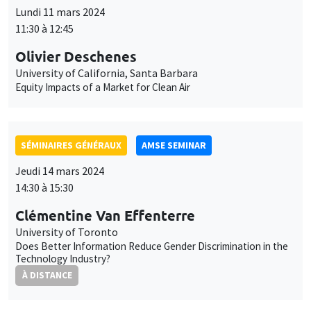
des
Lundi 11 mars 2024
cookies
11:30 à 12:45
Olivier Deschenes
University of California, Santa Barbara
Equity Impacts of a Market for Clean Air
SÉMINAIRES GÉNÉRAUX
AMSE SEMINAR
Jeudi 14 mars 2024
14:30 à 15:30
Clémentine Van Effenterre
University of Toronto
Does Better Information Reduce Gender Discrimination in the
Technology Industry?
À DISTANCE