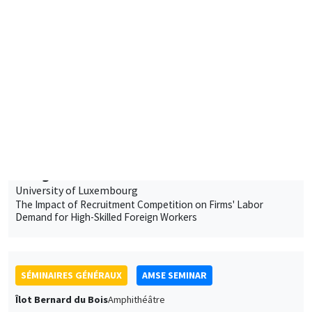
Silence to Solidarity: Using Group Dynamics to Reduce Anti-
Transgender Discrimination in India
SÉMINAIRES GÉNÉRAUX
AMSE SEMINAR
Îlot Bernard du Bois
Amphithéâtre
Jeudi 18 janvier 2024
15:00 à 16:15
Morgan Raux
University of Luxembourg
The Impact of Recruitment Competition on Firms' Labor
Demand for High-Skilled Foreign Workers
SÉMINAIRES GÉNÉRAUX
AMSE SEMINAR
Îlot Bernard du Bois
Amphithéâtre