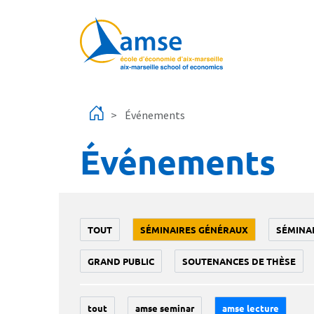
Aller au contenu principal
Événements
Événements
TOUT
SÉMINAIRES GÉNÉRAUX
SÉMINA
GRAND PUBLIC
SOUTENANCES DE THÈSE
tout
amse seminar
amse lecture