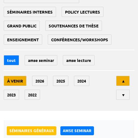
SÉMINAIRES INTERNES
POLICY LECTURES
GRAND PUBLIC
SOUTENANCES DE THÈSE
ENSEIGNEMENT
CONFÉRENCES/WORKSHOPS
tout
amse seminar
amse lecture
Tri
À VENIR
2026
2025
2024
▲
2023
2022
▼
SÉMINAIRES GÉNÉRAUX
AMSE SEMINAR