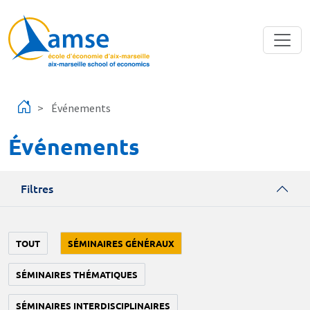
Aller au contenu principal
Événements
Événements
Filtres
TOUT
SÉMINAIRES GÉNÉRAUX
SÉMINAIRES THÉMATIQUES
SÉMINAIRES INTERDISCIPLINAIRES