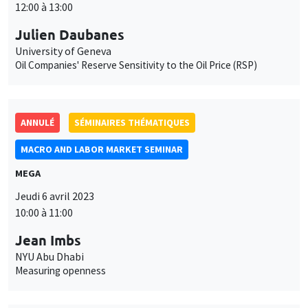
12:00 à 13:00
Julien Daubanes
University of Geneva
Oil Companies' Reserve Sensitivity to the Oil Price (RSP)
ANNULÉ
SÉMINAIRES THÉMATIQUES
MACRO AND LABOR MARKET SEMINAR
MEGA
Ce site utilise des cookies et des services tiers pour garantir son bon
Jeudi 6 avril 2023
Utilisation
fonctionnement, analyser la fréquentation du site et proposer des
10:00 à 11:00
contenus multimédias. Vous êtes libre d’accepter, de refuser ou de
des
personnaliser l’utilisation de ces services. Votre choix pourra être
Jean Imbs
modifié à tout moment depuis le lien « Gestion des cookies »
données
NYU Abu Dhabi
accessible en bas de page. Pour en savoir plus, consultez notre
Measuring openness
personnelles
politique de confidentialité
.
et
Personnaliser
Refuser
Accepter