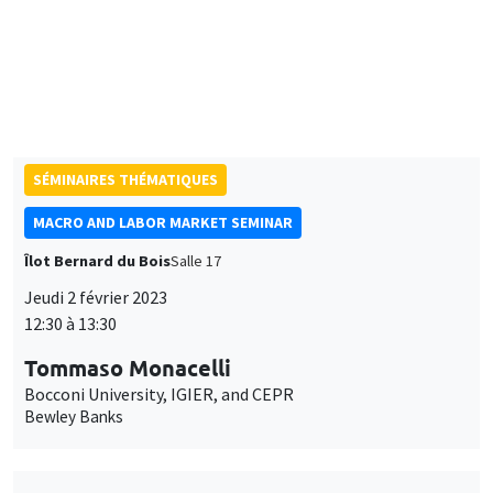
Harvard University
Some properties of the sample median of an in-fill sequence
with an application to high frequency financial econometrics
À DISTANCE
SÉMINAIRES THÉMATIQUES
MACRO AND LABOR MARKET SEMINAR
Îlot Bernard du Bois
Salle 17
Jeudi 2 février 2023
12:30 à 13:30
Tommaso Monacelli
Bocconi University, IGIER, and CEPR
Bewley Banks