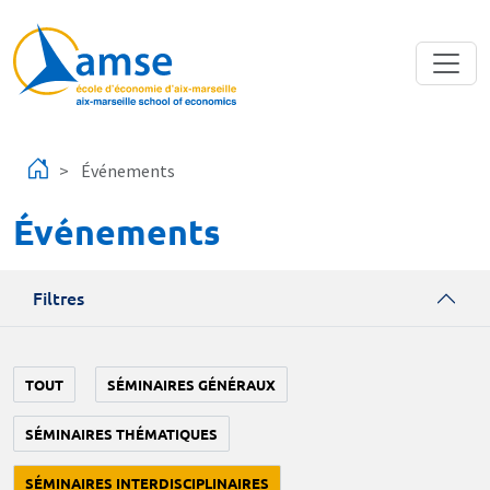
Aller au contenu principal
Événements
Événements
Filtres
TOUT
SÉMINAIRES GÉNÉRAUX
SÉMINAIRES THÉMATIQUES
SÉMINAIRES INTERDISCIPLINAIRES