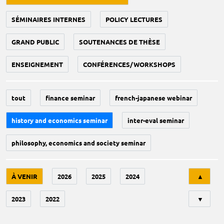
SÉMINAIRES INTERNES
POLICY LECTURES
GRAND PUBLIC
SOUTENANCES DE THÈSE
ENSEIGNEMENT
CONFÉRENCES/WORKSHOPS
tout
finance seminar
french-japanese webinar
history and economics seminar
inter-eval seminar
philosophy, economics and society seminar
Tri
À VENIR
2026
2025
2024
▲
2023
2022
▼