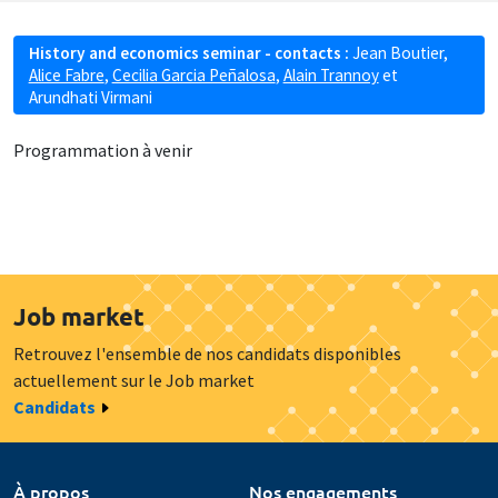
History and economics seminar - contacts :
Jean Boutier
,
Alice Fabre
,
Cecilia Garcia Peñalosa
,
Alain Trannoy
et
Arundhati Virmani
Programmation à venir
Job market
Retrouvez l'ensemble de nos candidats disponibles
actuellement sur le Job market
Candidats
À propos
Nos engagements