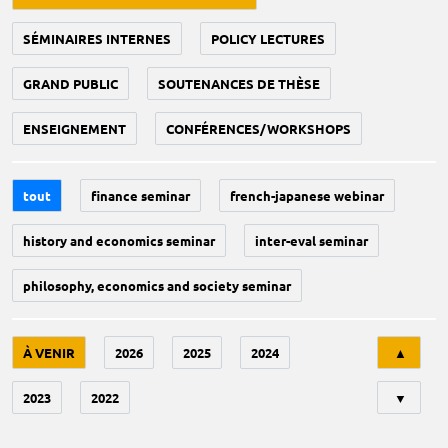
SÉMINAIRES INTERNES
POLICY LECTURES
GRAND PUBLIC
SOUTENANCES DE THÈSE
ENSEIGNEMENT
CONFÉRENCES/WORKSHOPS
tout
finance seminar
french-japanese webinar
history and economics seminar
inter-eval seminar
philosophy, economics and society seminar
Tri
À VENIR
2026
2025
2024
▲
2023
2022
▼