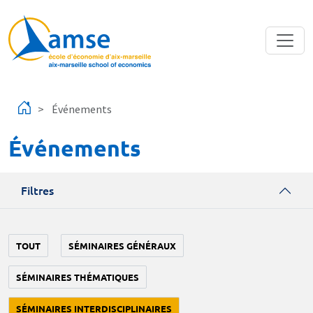
Aller au contenu principal
Événements
Événements
Filtres
TOUT
SÉMINAIRES GÉNÉRAUX
SÉMINAIRES THÉMATIQUES
SÉMINAIRES INTERDISCIPLINAIRES