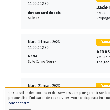
11:00 à 12:30
Jade 
Îlot Bernard du Bois
AMSE
Salle 16
Propagan
Mardi 14 mars 2023
SÉMINA
11:00 à 12:30
Ernes
MEGA
AMSE* *
Salle Carine Nourry
The geog
Mardi 21 mars 2023
SÉMINA
11:00 à 12:15
Ce site utilise des cookies et des services tiers pour garantir son 
Thoma
personnaliser l’utilisation de ces services. Votre choix pourra être 
Utilisation
Îlot Bernard du Bois
CORE*,
confidentialité
.
Amphithéâtre
Unite an