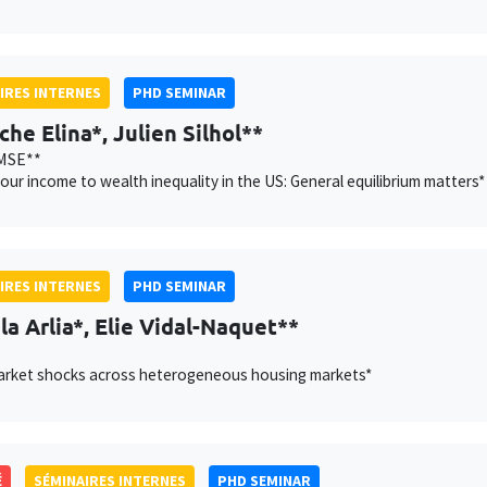
IRES INTERNES
PHD SEMINAR
che Elina*, Julien Silhol**
MSE**
our income to wealth inequality in the US: General equilibrium matters*
IRES INTERNES
PHD SEMINAR
la Arlia*, Elie Vidal-Naquet**
arket shocks across heterogeneous housing markets*
É
SÉMINAIRES INTERNES
PHD SEMINAR