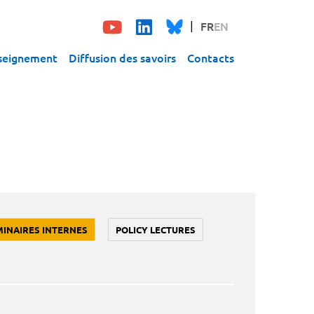
FR
EN
seignement
Diffusion des savoirs
Contacts
MINAIRES INTERNES
POLICY LECTURES