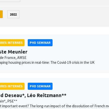
3
2022
IRES INTERNES
PHD SEMINAR
ste Meunier
de France, AMSE
ping housing prices in real-time: The Covid-19 crisis in the UK
IRES INTERNES
PHD SEMINAR
d Deseau*, Léo Reitzmann**
in*, PSE**
 important event? The long-run impact of the dissolution of French m