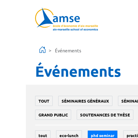
Aller au contenu principal
Événements
Événements
TOUT
SÉMINAIRES GÉNÉRAUX
SÉMINA
GRAND PUBLIC
SOUTENANCES DE THÈSE
tout
eco-lunch
phd seminar
practi