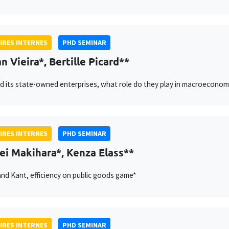
IRES INTERNES
PHD SEMINAR
n Vieira*, Bertille Picard**
d its state-owned enterprises, what role do they play in macroeconomic
IRES INTERNES
PHD SEMINAR
i Makihara*, Kenza Elass**
and Kant, efficiency on public goods game*
IRES INTERNES
PHD SEMINAR