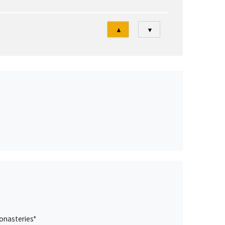
Tri
▲
▼
onasteries*