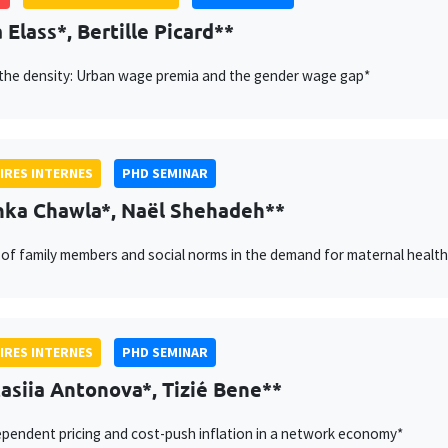
 Elass*, Bertille Picard**
the density: Urban wage premia and the gender wage gap*
IRES INTERNES
PHD SEMINAR
ka Chawla*, Naël Shehadeh**
 of family members and social norms in the demand for maternal health s
IRES INTERNES
PHD SEMINAR
asiia Antonova*, Tizié Bene**
pendent pricing and cost-push inflation in a network economy*