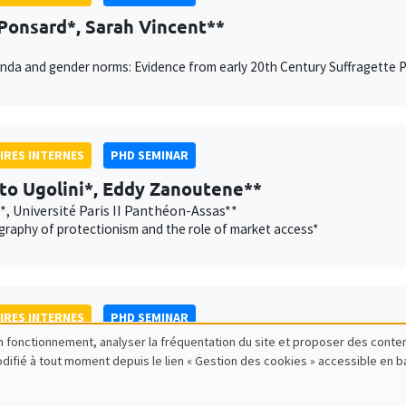
Ponsard*, Sarah Vincent**
da and gender norms: Evidence from early 20th Century Suffragette Pi
IRES INTERNES
PHD SEMINAR
to Ugolini*, Eddy Zanoutene**
*, Université Paris II Panthéon-Assas**
raphy of protectionism and the role of market access*
IRES INTERNES
PHD SEMINAR
bon fonctionnement, analyser la fréquentation du site et proposer des conte
s Eisfeld*, Camille Hainnaux**
modifié à tout moment depuis le lien « Gestion des cookies » accessible en 
 AMSE**
d Conquer: Seller Collusion in Multi-Sided Markets*