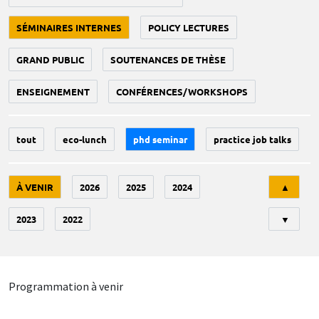
SÉMINAIRES INTERNES
POLICY LECTURES
GRAND PUBLIC
SOUTENANCES DE THÈSE
ENSEIGNEMENT
CONFÉRENCES/WORKSHOPS
tout
eco-lunch
phd seminar
practice job talks
Tri
À VENIR
2026
2025
2024
▲
2023
2022
▼
Programmation à venir