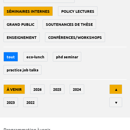
SÉMINAIRES INTERNES
POLICY LECTURES
GRAND PUBLIC
SOUTENANCES DE THÈSE
ENSEIGNEMENT
CONFÉRENCES/WORKSHOPS
tout
eco-lunch
phd seminar
practice job talks
Tri
À VENIR
2026
2025
2024
▲
2023
2022
▼
Programmation à venir