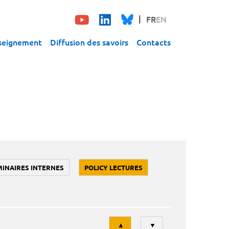
FR
EN
seignement
Diffusion des savoirs
Contacts
MINAIRES INTERNES
POLICY LECTURES
Tri
▲
▼