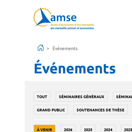
Aller au contenu principal
Événements
Événements
TOUT
SÉMINAIRES GÉNÉRAUX
SÉMINA
GRAND PUBLIC
SOUTENANCES DE THÈSE
À VENIR
2026
2025
2024
202