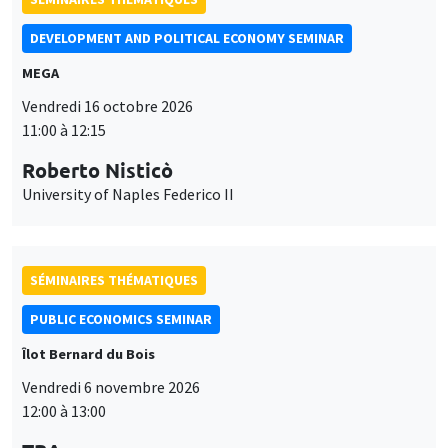
MEGA
Vendredi 16 octobre 2026
11:00 à 12:15
Roberto Nisticò
University of Naples Federico II
SÉMINAIRES THÉMATIQUES
PUBLIC ECONOMICS SEMINAR
Îlot Bernard du Bois
Vendredi 6 novembre 2026
12:00 à 13:00
TBA
Ce site utilise des cookies et des services tiers pour garantir son bon
Utilisation
fonctionnement, analyser la fréquentation du site et proposer des
contenus multimédias. Vous êtes libre d’accepter, de refuser ou de