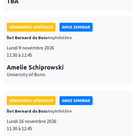
des
personnaliser l’utilisation de ces services. Votre choix pourra être
modifié à tout moment depuis le lien « Gestion des cookies »
SÉMINAIRES GÉNÉRAUX
AMSE SEMINAR
données
accessible en bas de page. Pour en savoir plus, consultez notre
Îlot Bernard du Bois
Amphithéâtre
personnelles
politique de confidentialité
.
Lundi 9 novembre 2026
et
Personnaliser
Refuser
Accepter
11:30 à 12:45
des
Amelie Schiprowski
cookies
University of Bonn
SÉMINAIRES GÉNÉRAUX
AMSE SEMINAR
Îlot Bernard du Bois
Amphithéâtre
Lundi 16 novembre 2026
11:30 à 12:45
Albretch Glitz
Universitat Pompeu Fabra