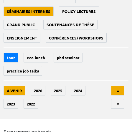
SÉMINAIRES INTERNES
POLICY LECTURES
GRAND PUBLIC
SOUTENANCES DE THÈSE
ENSEIGNEMENT
CONFÉRENCES/WORKSHOPS
tout
eco-lunch
phd seminar
practice job talks
Tri
À VENIR
2026
2025
2024
▲
2023
2022
▼
Programmation à venir