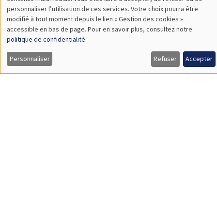
TBA
des
personnaliser l’utilisation de ces services. Votre choix pourra être
modifié à tout moment depuis le lien « Gestion des cookies »
données
accessible en bas de page. Pour en savoir plus, consultez notre
personnelles
politique de confidentialité
.
SÉMINAIRES GÉNÉRAUX
AMSE SEMINAR
et
Personnaliser
Refuser
Accepter
Îlot Bernard du Bois
Amphithéâtre
des
Lundi 9 novembre 2026
cookies
11:30 à 12:45
Amelie Schiprowski
University of Bonn
SÉMINAIRES GÉNÉRAUX
AMSE SEMINAR
Îlot Bernard du Bois
Amphithéâtre
Lundi 16 novembre 2026
11:30 à 12:45