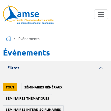
Aller au contenu principal
Événements
Événements
Filtres
TOUT
SÉMINAIRES GÉNÉRAUX
SÉMINAIRES THÉMATIQUES
SÉMINAIRES INTERDISCIPLINAIRES