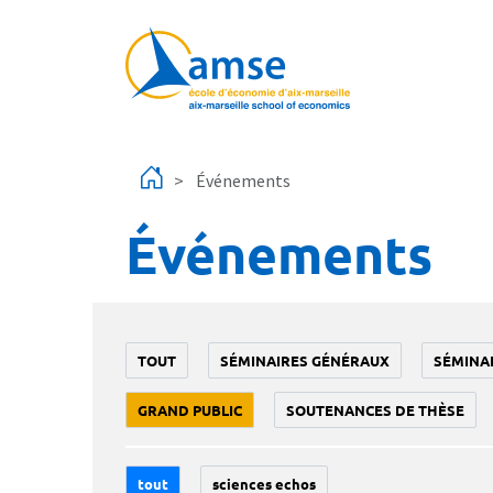
Aller au contenu principal
Événements
Événements
TOUT
SÉMINAIRES GÉNÉRAUX
SÉMINA
GRAND PUBLIC
SOUTENANCES DE THÈSE
tout
sciences echos