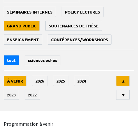
SÉMINAIRES INTERNES
POLICY LECTURES
GRAND PUBLIC
SOUTENANCES DE THÈSE
ENSEIGNEMENT
CONFÉRENCES/WORKSHOPS
tout
sciences echos
Tri
À VENIR
2026
2025
2024
▲
2023
2022
▼
Programmation à venir