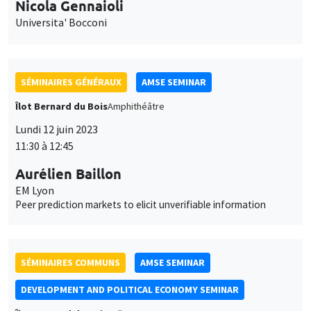
Îlot Bernard du Bois
Amphithéâtre
Lundi 12 juin 2023
11:30 à 12:45
Aurélien Baillon
EM Lyon
Peer prediction markets to elicit unverifiable information
SÉMINAIRES COMMUNS
AMSE SEMINAR
DEVELOPMENT AND POLITICAL ECONOMY SEMINAR
Îlot Bernard du Bois
Salle 24
Vendredi 16 juin 2023
13:15 à 14:30
Jean-Paul Carvalho
University of Oxford
Zero-sum thinking, the evolution of effort-suppressing beliefs,