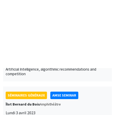
Lundi 13 mars 2023
11:30 à 12:45
Giacomo Calzolari
European University Institute
Artificial Intelligence, algorithmic recommendations and
competition
SÉMINAIRES GÉNÉRAUX
AMSE SEMINAR
Îlot Bernard du Bois
Amphithéâtre
Lundi 3 avril 2023
11:30 à 12:45
Alessandra Casarico
Bocconi University
Pay me if I quit. Maternal employment and firm level responses
À DISTANCE