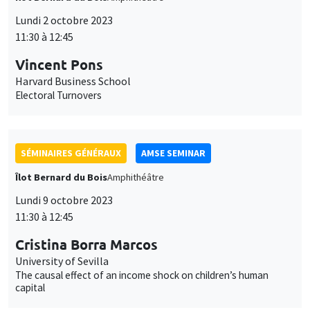
des
cookies
SÉMINAIRES GÉNÉRAUX
AMSE SEMINAR
Îlot Bernard du Bois
Amphithéâtre
Lundi 9 octobre 2023
11:30 à 12:45
Cristina Borra Marcos
University of Sevilla
The causal effect of an income shock on children’s human
capital
SÉMINAIRES COMMUNS
AMSE LECTURE
DEVELOPMENT AND POLITICAL ECONOMY SEMINAR
MEGA
Salle Carine Nourry