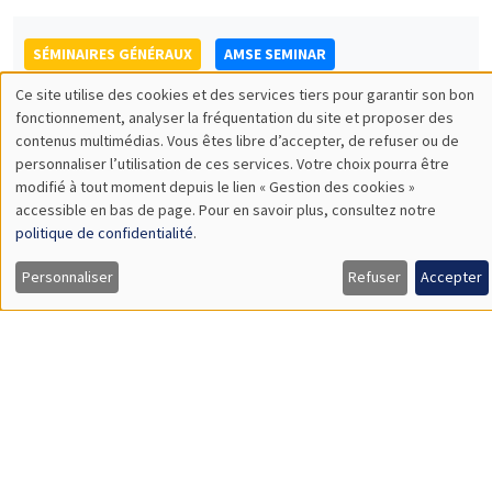
Melanie Meng Xue
LSE
Values of China
SÉMINAIRES GÉNÉRAUX
AMSE SEMINAR
Îlot Bernard du Bois
Amphithéâtre
Lundi 20 novembre 2023
11:30 à 12:45
Gianmarco Ottaviano
Bocconi University
Rethinking Revealed Comparative Advantage with Micro and
Macro Data
Load More