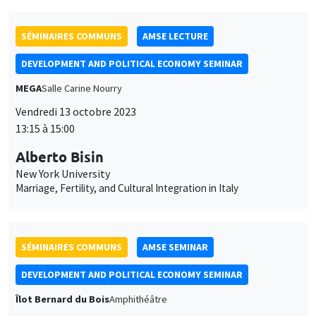
Vendredi 13 octobre 2023
13:15 à 15:00
Alberto Bisin
New York University
Marriage, Fertility, and Cultural Integration in Italy
SÉMINAIRES COMMUNS
AMSE SEMINAR
DEVELOPMENT AND POLITICAL ECONOMY SEMINAR
Îlot Bernard du Bois
Amphithéâtre
Lundi 16 octobre 2023
11:30 à 12:45
Belinda Archibong
Columbia University
Information Frictions and Gender Inequality in Online Labor
Markets