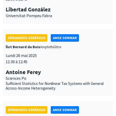
Îlot Bernard du Bois
Amphithéâtre
Lundi 26 mai 2025
11:30 à 12:45
Antoine Ferey
Sciences Po
Sufficient Statistics for Nonlinear Tax Systems with General
Across-Income Heterogeneity
SÉMINAIRES GÉNÉRAUX
AMSE SEMINAR
Îlot Bernard du Bois
Amphithéâtre
Lundi 2 juin 2025
11:30 à 12:45
Dominic Rohner
Geneva Graduate Institute
Who wins wars?