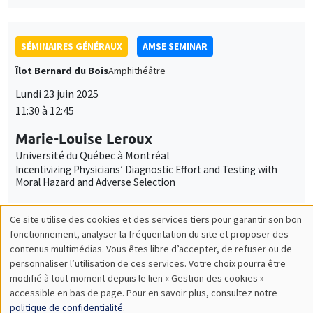
Marie-Louise Leroux
Université du Québec à Montréal
Incentivizing Physicians’ Diagnostic Effort and Testing with
Moral Hazard and Adverse Selection
SÉMINAIRES GÉNÉRAUX
AMSE SEMINAR
Îlot Bernard du Bois
Salle 21
Lundi 22 septembre 2025
11:30 à 12:45
Jérôme Valette
CEPII
Hard to Starboard? How Far-Right Success Shapes Mainstream
Politics – Evidence from the Front National