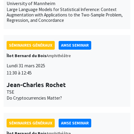
Îlot Bernard du Bois
Amphithéâtre
Lundi 31 mars 2025
11:30 à 12:45
Jean-Charles Rochet
TSE
Do Cryptocurrencies Matter?
SÉMINAIRES GÉNÉRAUX
AMSE SEMINAR
Îlot Bernard du Bois
Amphithéâtre
Lundi 28 avril 2025
11:30 à 12:45
Nirvikar Jassal
London School of Economics and Political Science
Hate-Crime and Co-Ethnicity: Evidence from Caste-Segregated
Police Enclaves in India