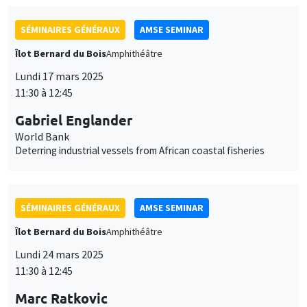
Gabriel Englander
World Bank
Deterring industrial vessels from African coastal fisheries
SÉMINAIRES GÉNÉRAUX
AMSE SEMINAR
Îlot Bernard du Bois
Amphithéâtre
Lundi 24 mars 2025
11:30 à 12:45
Marc Ratkovic
University of Mannheim
Large Language Models for Statistical Inference: Context
Augmentation with Applications to the Two-Sample Problem,
Regression, and Concordance
SÉMINAIRES GÉNÉRAUX
AMSE SEMINAR