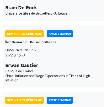
Îlot Bernard du Bois
Amphithéâtre
Lundi 24 février 2025
11:30 à 12:45
Erwan Gautier
Banque de France
Firms’ Inflation and Wage Expectations in Times of High
Inflation
SÉMINAIRES GÉNÉRAUX
AMSE SEMINAR
Îlot Bernard du Bois
Amphithéâtre
Lundi 3 mars 2025
11:30 à 12:45
Christian Gollier
TSE
Intergenerational discounting, inequality aversion and Trump