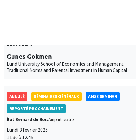
Gunes Gokmen
Lund University School of Economics and Management
Traditional Norms and Parental Investment in Human Capital
ANNULÉ
SÉMINAIRES GÉNÉRAUX
AMSE SEMINAR
REPORTÉ PROCHAINEMENT
Îlot Bernard du Bois
Amphithéâtre
Lundi 3 février 2025
11:30 à 12:45
Bram De Rock
Université libre de Bruxelles, KU Leuven
SÉMINAIRES GÉNÉRAUX
AMSE SEMINAR