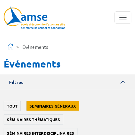
Aller au contenu principal
Événements
Événements
Filtres
TOUT
SÉMINAIRES GÉNÉRAUX
SÉMINAIRES THÉMATIQUES
SÉMINAIRES INTERDISCIPLINAIRES