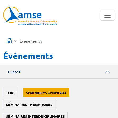
Aller au contenu principal
Événements
Événements
Filtres
TOUT
SÉMINAIRES GÉNÉRAUX
SÉMINAIRES THÉMATIQUES
SÉMINAIRES INTERDISCIPLINAIRES