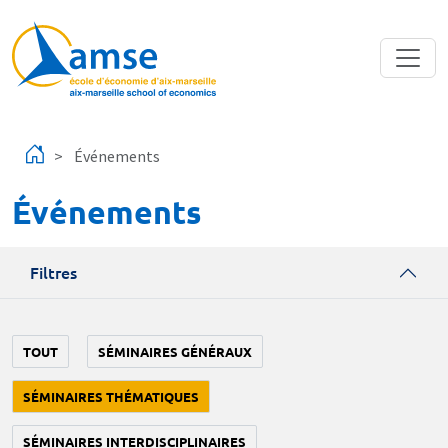
Aller au contenu principal
Événements
Événements
Filtres
TOUT
SÉMINAIRES GÉNÉRAUX
SÉMINAIRES THÉMATIQUES
SÉMINAIRES INTERDISCIPLINAIRES