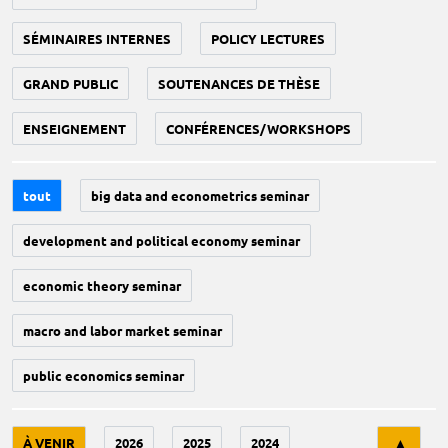
SÉMINAIRES INTERNES
POLICY LECTURES
GRAND PUBLIC
SOUTENANCES DE THÈSE
ENSEIGNEMENT
CONFÉRENCES/WORKSHOPS
tout
big data and econometrics seminar
development and political economy seminar
economic theory seminar
macro and labor market seminar
public economics seminar
Tri
À VENIR
2026
2025
2024
▲