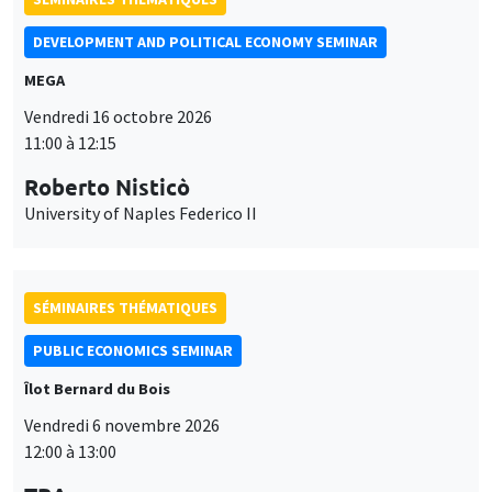
SÉMINAIRES THÉMATIQUES
PUBLIC ECONOMICS SEMINAR
Îlot Bernard du Bois
Vendredi 6 novembre 2026
12:00 à 13:00
TBA
SÉMINAIRES GÉNÉRAUX
AMSE SEMINAR
Îlot Bernard du Bois
Amphithéâtre
Ce site utilise des cookies et des services tiers pour garantir son bon
Lundi 9 novembre 2026
Utilisation
fonctionnement, analyser la fréquentation du site et proposer des
11:30 à 12:45
contenus multimédias. Vous êtes libre d’accepter, de refuser ou de