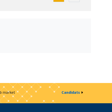
ob market
Candidats