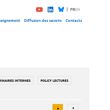
FR
EN
seignement
Diffusion des savoirs
Contacts
MINAIRES INTERNES
POLICY LECTURES
Tri
▲
▼