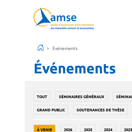
Aller au contenu principal
Événements
Événements
TOUT
SÉMINAIRES GÉNÉRAUX
SÉMINA
GRAND PUBLIC
SOUTENANCES DE THÈSE
À VENIR
2026
2025
2024
202