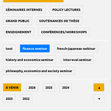
SÉMINAIRES INTERNES
POLICY LECTURES
GRAND PUBLIC
SOUTENANCES DE THÈSE
ENSEIGNEMENT
CONFÉRENCES/WORKSHOPS
tout
finance seminar
french-japanese webinar
history and economics seminar
inter-eval seminar
philosophy, economics and society seminar
Tri
À VENIR
2026
2025
2024
▲
2023
2022
▼