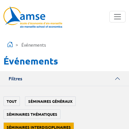
Aller au contenu principal
Événements
Événements
Filtres
TOUT
SÉMINAIRES GÉNÉRAUX
SÉMINAIRES THÉMATIQUES
SÉMINAIRES INTERDISCIPLINAIRES