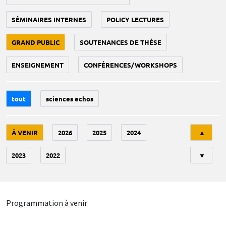
SÉMINAIRES INTERNES
POLICY LECTURES
GRAND PUBLIC
SOUTENANCES DE THÈSE
ENSEIGNEMENT
CONFÉRENCES/WORKSHOPS
tout
sciences echos
Tri
À VENIR
2026
2025
2024
▲
2023
2022
▼
Programmation à venir