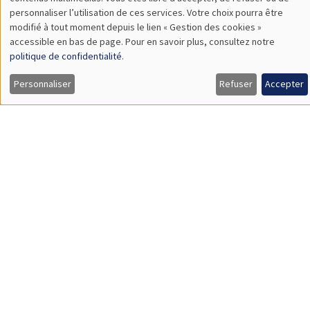
TBA
des
personnaliser l’utilisation de ces services. Votre choix pourra être
modifié à tout moment depuis le lien « Gestion des cookies »
données
accessible en bas de page. Pour en savoir plus, consultez notre
personnelles
politique de confidentialité
.
SÉMINAIRES GÉNÉRAUX
AMSE SEMINAR
et
Personnaliser
Refuser
Accepter
Îlot Bernard du Bois
Amphithéâtre
des
Lundi 9 novembre 2026
cookies
11:30 à 12:45
Amelie Schiprowski
University of Bonn
SÉMINAIRES GÉNÉRAUX
AMSE SEMINAR
Îlot Bernard du Bois
Amphithéâtre
Lundi 16 novembre 2026
11:30 à 12:45