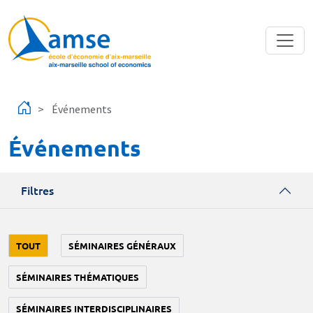
Aller au contenu principal
Événements
Événements
Filtres
TOUT
SÉMINAIRES GÉNÉRAUX
SÉMINAIRES THÉMATIQUES
SÉMINAIRES INTERDISCIPLINAIRES