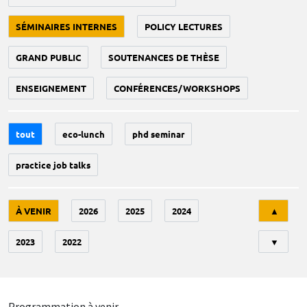
SÉMINAIRES INTERNES
POLICY LECTURES
GRAND PUBLIC
SOUTENANCES DE THÈSE
ENSEIGNEMENT
CONFÉRENCES/WORKSHOPS
tout
eco-lunch
phd seminar
practice job talks
Tri
À VENIR
2026
2025
2024
▲
2023
2022
▼
Programmation à venir