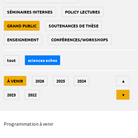
SÉMINAIRES INTERNES
POLICY LECTURES
GRAND PUBLIC
SOUTENANCES DE THÈSE
ENSEIGNEMENT
CONFÉRENCES/WORKSHOPS
tout
sciences echos
Tri
À VENIR
2026
2025
2024
▲
2023
2022
▼
Programmation à venir