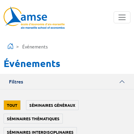
Aller au contenu principal
Événements
Événements
Filtres
TOUT
SÉMINAIRES GÉNÉRAUX
SÉMINAIRES THÉMATIQUES
SÉMINAIRES INTERDISCIPLINAIRES