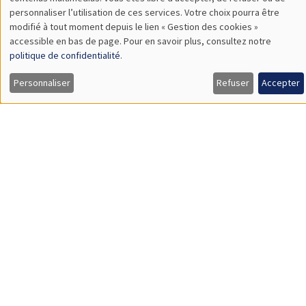
TBA
des
personnaliser l’utilisation de ces services. Votre choix pourra être
modifié à tout moment depuis le lien « Gestion des cookies »
données
accessible en bas de page. Pour en savoir plus, consultez notre
personnelles
politique de confidentialité
.
SÉMINAIRES GÉNÉRAUX
AMSE SEMINAR
et
Personnaliser
Refuser
Accepter
Îlot Bernard du Bois
Amphithéâtre
des
Lundi 9 novembre 2026
cookies
11:30 à 12:45
Amelie Schiprowski
University of Bonn
SÉMINAIRES GÉNÉRAUX
AMSE SEMINAR
Îlot Bernard du Bois
Amphithéâtre
Lundi 16 novembre 2026
11:30 à 12:45