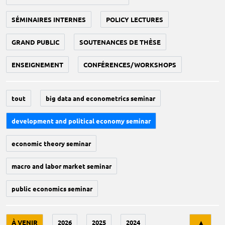
SÉMINAIRES INTERNES
POLICY LECTURES
GRAND PUBLIC
SOUTENANCES DE THÈSE
ENSEIGNEMENT
CONFÉRENCES/WORKSHOPS
tout
big data and econometrics seminar
development and political economy seminar
economic theory seminar
macro and labor market seminar
public economics seminar
Tri
À VENIR
2026
2025
2024
▲