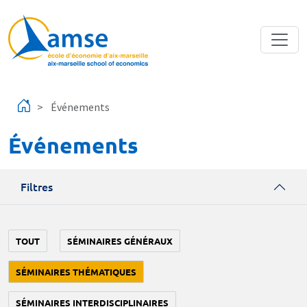
Aller au contenu principal
Événements
Événements
Filtres
TOUT
SÉMINAIRES GÉNÉRAUX
SÉMINAIRES THÉMATIQUES
SÉMINAIRES INTERDISCIPLINAIRES