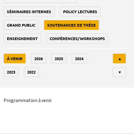
SÉMINAIRES INTERNES
POLICY LECTURES
GRAND PUBLIC
SOUTENANCES DE THÈSE
ENSEIGNEMENT
CONFÉRENCES/WORKSHOPS
Tri
À VENIR
2026
2025
2024
▲
2023
2022
▼
Programmation à venir